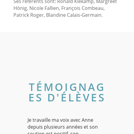
Ses référents sont: Ronald Klekamp, Margreet
Hönig, Nicole Fallien, François Combeau,
Patrick Roger, Blandine Calais-Germain.
TÉMOIGNAG
ES D'ÉLÈVES
g
Je travaille ma voix avec Anne
depuis plusieurs années et son
soutien est positif, son